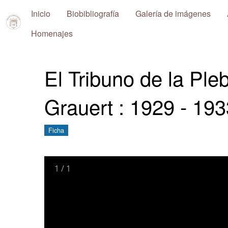
Inicio
Biobibliografía
Galería de imágenes
Repositorio
Homenajes
Pablo
Ney
El Tribuno de la Ple
Ferreira
Huelmo
Grauert : 1929 - 193
Ficha
1
/
1