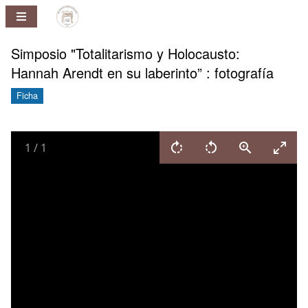
Repositorio
Pablo
Ney
Simposio "Totalitarismo y Holocausto:
Ferreira
Hannah Arendt en su laberinto” : fotografía
Huelmo
Ficha
1
/
1