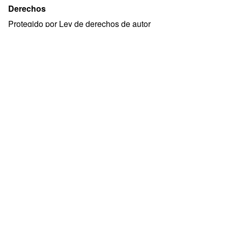
Derechos
Protegido por Ley de derechos de autor
Descripción
Lugar: Sala Julio Castro, Biblioteca Nacional.
Temas
FERREIRA HUELMO, PABLO NEY
ARENDT, HANNAH
Formato
image/jpeg
Idioma
Español (spa)
Conjuntos de fichas
Galería de imágenes