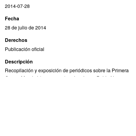
2014-07-28
Fecha
28 de julio de 2014
Derechos
Publicación oficial
Descripción
Recopilación y exposición de periódicos sobre la Primera
Guerra Mundial (1914-1919) realizada por Pablo Ney
Ferreira en el marco del evento "A un siglo de la Primera
Guerra Mundial : el inicio de la tragedia ".
28 de julio al 1º de agosto de 2014.
Lugar: Salón Central de la Biblioteca del Poder
Legislativo.
Temas