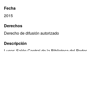
Fecha
2015
Derechos
Derecho de difusión autorizado
Descripción
Lugar: Salón Central de la Biblioteca del Poder
Legislativo.
Cobertura
Montevideo, Uruguay
Temas
FERREIRA HUELMO, PABLO NEY
Es parte de
Libro "¿Qué es el Republicanismo? : introducción a una