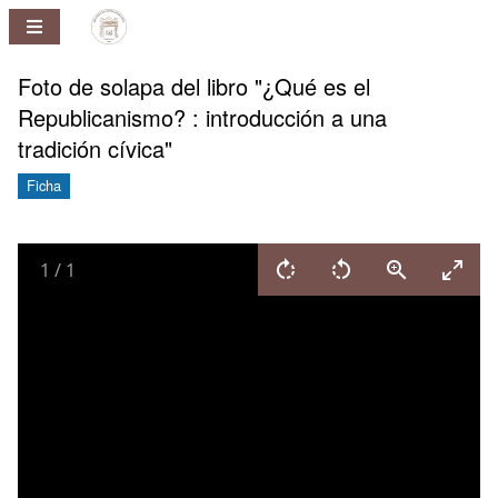
Repositorio
Pablo
Ney
Foto de solapa del libro "¿Qué es el
Ferreira
Republicanismo? : introducción a una
Huelmo
tradición cívica"
Ficha
1
/
1