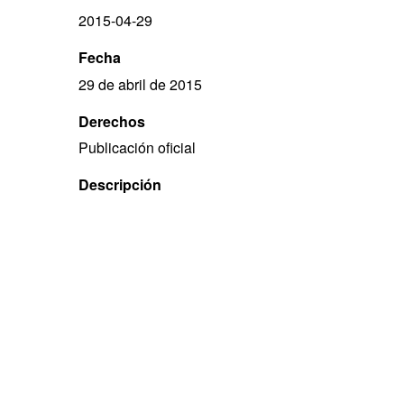
2015-04-29
Fecha
29 de abril de 2015
Derechos
Publicación oficial
Descripción
Evento realizado en el Salón Central de la Bibliote
Moderador: Armando Aispuro (compilador y editor de
Fotografìa 5 integrada también por Laura Bueno, 
aparición).
Cobertura
Montevideo, Uruguay
Temas