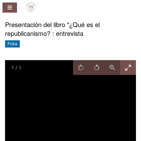
Repositorio
Pablo
Ney
Presentación del libro "¿Qué es el
Ferreira
republicanismo? : entrevista
Huelmo
Ficha
1
/
1