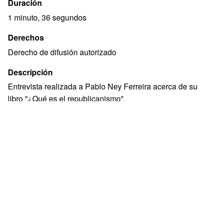
Duración
1 minuto, 36 segundos
Derechos
Derecho de difusión autorizado
Descripción
Entrevista realizada a Pablo Ney Ferreira acerca de su
libro "¿Qué es el republicanismo".
Lugar: Edificio José Artigas (Anexo del Palacio
Legislativo).
Temas
REPUBLICANISMO
LIBERALISMO
PARTICIPACION POLITICA
Formato