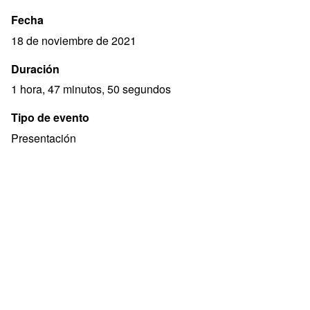
Fecha
18 de noviembre de 2021
Duración
1 hora, 47 minutos, 50 segundos
Tipo de evento
Presentación
Derechos
Acceso abierto
Descripción
Homenaje a Pablo Ney Ferreira en ocasión del Día
mundial de la filosofía y presentación de su libro
"Democracia, ideas e historia", organizado por la
Biblioteca del Poder Legislativo.