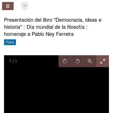
Repositorio
Pablo
Ney
Presentación del libro "Democracia, ideas e
Ferreira
historia" : Día mundial de la filosofía :
Huelmo
homenaje a Pablo Ney Ferreira
Ficha
1
/
1