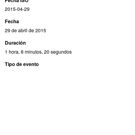
Fecha ISO
2015-04-29
Fecha
29 de abril de 2015
Duración
1 hora, 8 minutos, 20 segundos
Tipo de evento
Presentación
Derechos
Acceso abierto
Descripción
Evento realizado en el Salón Central de la Biblioteca del
Poder Legislativo.
Moderador: Armando Aispuro (compilador y editor del