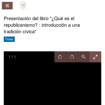
Repositorio
Pablo
Ney
Presentación del libro "¿Qué es el
Ferreira
republicanismo? : introducción a una
Huelmo
tradición cívica"
Ficha
1
/
1