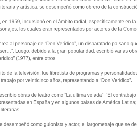
literaria y artística, se desempeñó como obrero de la construcci
 en 1959, incursionó en el ámbito radial, específicamente en la 
rsonajes, los cuales eran representados por actores de la Come
crea al personaje de “Don Verídico”, un disparatado paisano q
ser…”. Luego, debido a la gran popularidad, escribió varias obr
ídico” (1977), entre otros.
to de la televisión, fue libretista de programas y personalidade
trabajo por veinticinco años, representando a “Don Verídico”.
escribió obras de teatro como “La última velada”, “El contrabaj
presentadas en España y en algunos países de América Latina; a
literarias.
e desempeñó como guionista y actor; el largometraje que se dest