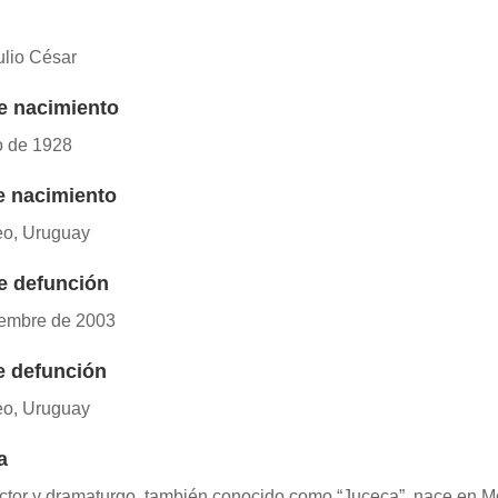
ulio César
e nacimiento
o de 1928
e nacimiento
eo, Uruguay
e defunción
iembre de 2003
e defunción
eo, Uruguay
a
 actor y dramaturgo, también conocido como “Juceca”, nace en 