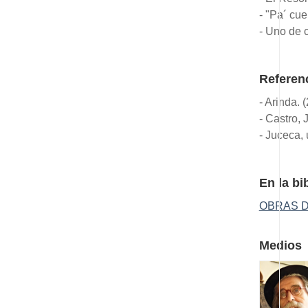
- "Pa´ cue
- Uno de 
Referen
- Arinda.
- Castro, 
- Juceca, 
En la bi
OBRAS D
Medios