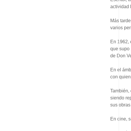
actividad 
Más tarde,
varios pe
En 1962, 
que supo 
de Don Ver
En el ámbi
con quien 
También, 
siendo re
sus obras 
En cine, s