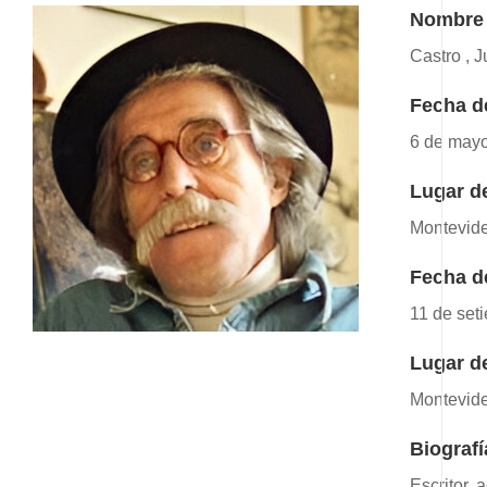
Nombre
Castro , J
Fecha d
6 de may
Lugar d
Montevid
Fecha d
11 de set
Lugar d
Montevid
Biografí
Escritor,