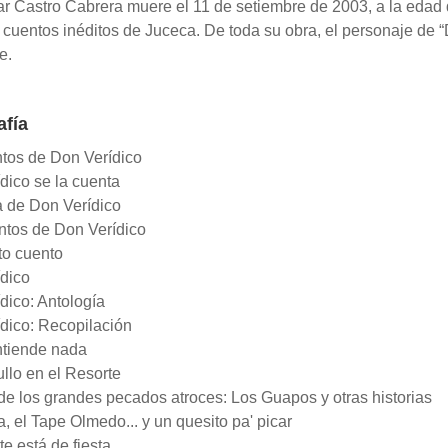
ar Castro Cabrera muere el 11 de setiembre de 2003, a la edad
cuentos inéditos de Juceca. De toda su obra, el personaje de “
e.
afía
ntos de Don Verídico
dico se la cuenta
a de Don Verídico
ntos de Don Verídico
to cuento
ídico
dico: Antología
ídico: Recopilación
ntiende nada
llo en el Resorte
 de los grandes pecados atroces: Los Guapos y otras historias
a, el Tape Olmedo... y un quesito pa' picar
te está de fiesta