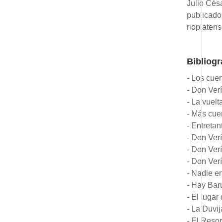
Julio Cés
publicado 
rioplatens
Bibliogr
- Los cue
- Don Verí
- La vuelt
- Más cue
- Entretan
- Don Ver
- Don Verí
- Don Ver
- Nadie e
- Hay Baru
- El lugar
- La Duvij
- El Resor