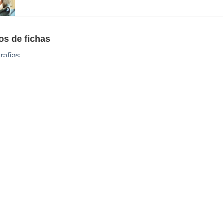
os de fichas
rafías
Biblioteca del Poder Legislativo
Parlamento de la República Oriental del Uruguay